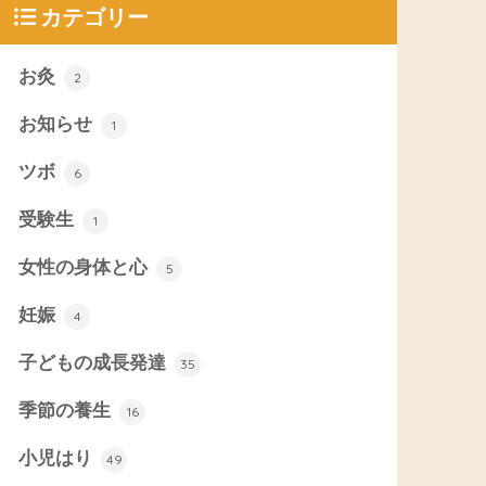
カテゴリー
お灸
2
お知らせ
1
ツボ
6
受験生
1
女性の身体と心
5
妊娠
4
子どもの成長発達
35
季節の養生
16
小児はり
49