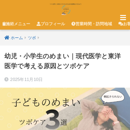
施術メニュー
プロフィール
営業時間・訪問地域
お
ホーム
ツボ
幼児・小学生のめまい｜現代医学と東洋
医学で考える原因とツボケア
2025年11月10日