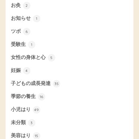
お灸
2
お知らせ
1
ツボ
6
受験生
1
女性の身体と心
5
妊娠
4
子どもの成長発達
35
季節の養生
16
小児はり
49
未分類
3
美容はり
15