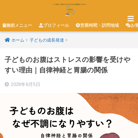
施術メニュー
プロフィール
営業時間・訪問地域
お
ホーム
子どもの成長発達
子どものお腹はストレスの影響を受けや
すい理由｜自律神経と胃腸の関係
2026年6月5日