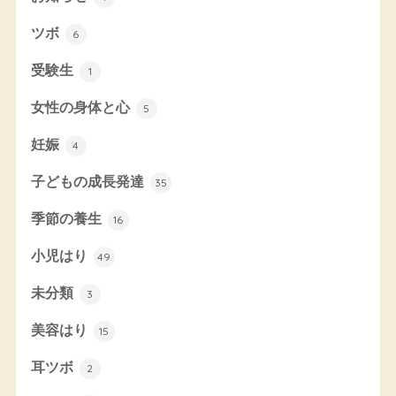
ツボ
6
受験生
1
女性の身体と心
5
妊娠
4
子どもの成長発達
35
季節の養生
16
小児はり
49
未分類
3
美容はり
15
耳ツボ
2